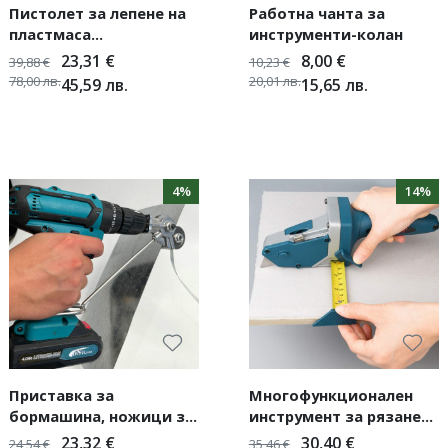
Пистолет за лепене на
Работна чанта за
пластмаса
инструменти-колан
StapleMaster, 50W + 200
23,31
€
8,00
€
39,88
€
10,23
€
скоби
78,00
лв.
20,01
лв.
45,59
лв.
15,65
лв.
4%
14%
Приставка за
Многофункционален
бормашина, ножици за
инструмент за рязане
метални плочи с
на гипсокартон с
23,32
€
30,40
€
24,54
€
35,46
€