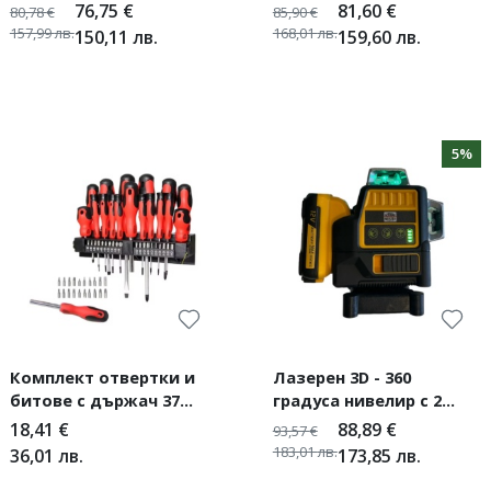
гуми с маркуч за
76,75
€
81,60
€
80,78
€
85,90
€
въздух и инструменти
157,99
лв.
168,01
лв.
150,11
лв.
159,60
лв.
5%
Комплект отвертки и
Лазерен 3D - 360
битове с държач 37
градуса нивелир с 2
части
батерии 12V 3 AH, 3 лъча
18,41
€
88,89
€
93,57
€
183,01
лв.
36,01
лв.
173,85
лв.