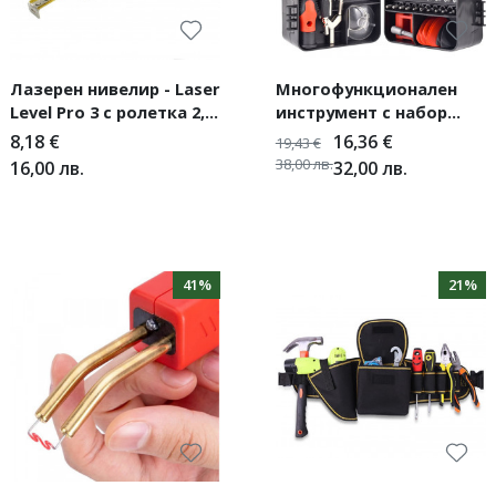
Лазерен нивелир - Laser
Многофункционален
Level Pro 3 с ролетка 2,5
инструмент с набор
метра
отвертки от 135 части -
8,18
€
16,36
€
19,43
€
GSM TOOL 5
38,00
лв.
16,00
лв.
32,00
лв.
41%
21%