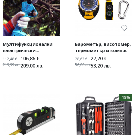
Мултифункционални
Барометър, висотомер,
електрически
термометър и компас
градинарски ножици
106,86
€
27,20
€
112,48
€
28,63
€
219,99
лв.
56,00
лв.
209,00
лв.
53,20
лв.
15%