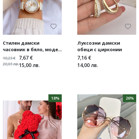
Стилен дамски
Луксозни дамски
часовник в бяло, модел
обеци с цирконии
2024 г.
7,67
€
7,16
€
10,23
€
20,01
лв.
15,00
лв.
14,00
лв.
18%
26%