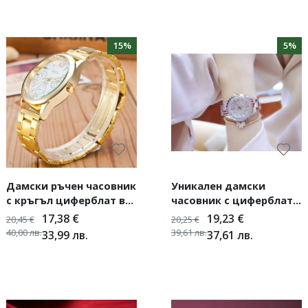
15%
5%
Дамски ръчен часовник
Уникален дамски
с кръгъл циферблат в
часовник с циферблат,
златен цвят
покрит с камъни
17,38
€
19,23
€
20,45
€
20,25
€
40,00
лв.
39,61
лв.
33,99
лв.
37,61
лв.