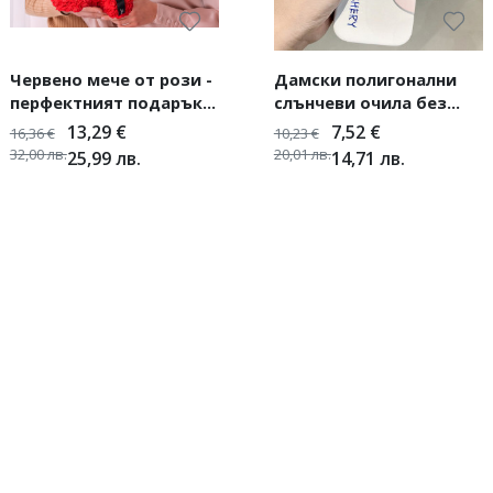
Червено мече от рози -
Дамски полигонални
перфектният подарък
слънчеви очила без
за вашата любима
рамки + калъфче
13,29
€
7,52
€
16,36
€
10,23
€
32,00
лв.
20,01
лв.
25,99
лв.
14,71
лв.