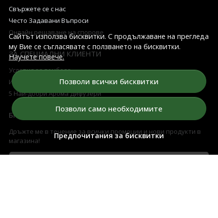
Свържете се с нас
Често Задавани Въпроси
Онлайн решаване на спорове
Сайтът използва бисквитки. С продължаване на прегледа
му Вие се съгласявате с ползването на бисквитки.
ЗА СПЕЦИАЛНИ КЛИЕНТИ
Научете повече.
Условия за томбола
Позволи всички бисквитки
Изтегли късметче
5 Най-добри Арома Дифузери
Позволи само необходимите
БЮЛЕТИН
Дръжте ме в течение за всички промоции и нови продукти в
Предпочитания за бисквитки
магазина!
Имейл
Абонирай се