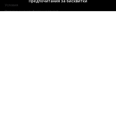
Предпочитания за бисквитки
Условия
Политика на конфиденциалност
Относно бисквитките
Карта на сайта
ПРОФИЛ НА КЛИЕНТА
Моят профил
Регистрация
Поръчки
Любими продукти
Разплащателни методи
Доставка и връщане
ПОДДРЪЖКА
Контакти
Свържете се с нас
Често Задавани Въпроси
Онлайн решаване на спорове