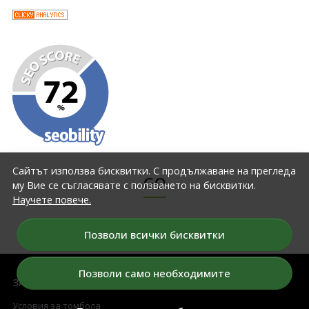
Сайтът използва бисквитки. С продължаване на прегледа
GO
му Вие се съгласявате с ползването на бисквитки.
Научете повече.
Позволи всички бисквитки
Позволи само необходимите
ЗА НАС
Условия за томбола