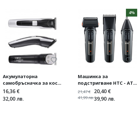
4%
Акумулаторна
Машинка за
самобръсначка за коса
подстригване HTC - AT-
и брада, HTC - АТ-538
1088 - 3в1
16,36
€
20,40
€
21,47
€
41,99
лв.
32,00
лв.
39,90
лв.