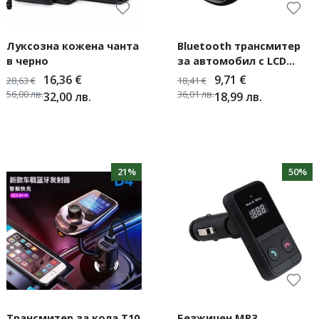
Луксозна кожена чанта
Bluetooth трансмитер
в черно
за автомобил с LCD
дисплей X5 HF8
16,36
€
9,71
€
28,63
€
18,41
€
56,00
лв.
36,01
лв.
32,00
лв.
18,99
лв.
21%
50%
Трансмитер за кола T10
Безжичен MP3