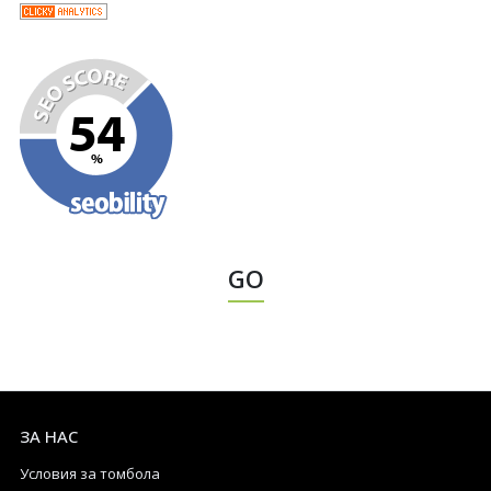
GO
ЗА НАС
Условия за томбола