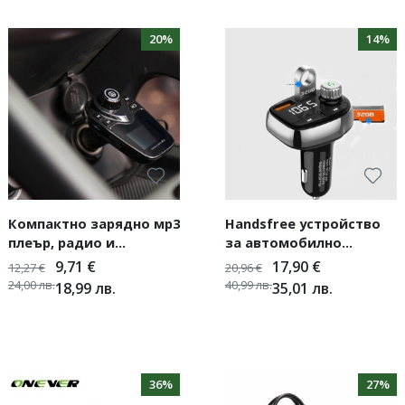
20%
14%
Компактно зарядно мр3
Handsfree устройство
плеър, радио и
за автомобилно
хендсфрий за всички на
зарядно с Bluetooth
9,71
€
17,90
€
12,27
€
20,96
€
път T11
HF19
24,00
лв.
40,99
лв.
18,99
лв.
35,01
лв.
36%
27%