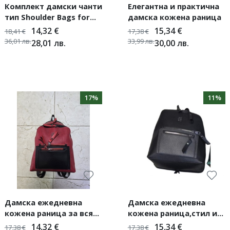
Комплект дамски чанти
Елегантна и практична
тип Shoulder Bags for
дамска кожена раница
Women
14,32
€
15,34
€
18,41
€
17,38
€
36,01
лв.
33,99
лв.
28,01
лв.
30,00
лв.
17%
11%
Дамска ежедневна
Дамска ежедневна
кожена раница за всяка
кожена раница,стил и
визия
удобство за всеки ден
14,32
€
15,34
€
17,38
€
17,38
€