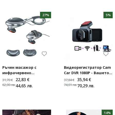
27%
5%
Ръчен масажор с
Видеорегистратор Cam
инфрачервено
Car DVR 1080P - Вашето
загряване 2в1
надеждно око на пътя
22,83
€
35,94
€
31,70
€
37,84
€
62,00
лв.
74,01
лв.
44,65
лв.
70,29
лв.
14%