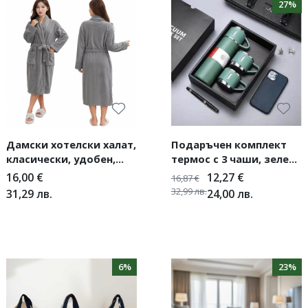
27%
Дамски хотелски халат,
Подаръчен комплект
класически, удобен,
термос с 3 чаши, зелен,
топъл, с връзки, мек,
розов, сив
16,00
€
12,27
€
16,87
€
сив
32,99
лв.
31,29
лв.
24,00
лв.
6%
23%