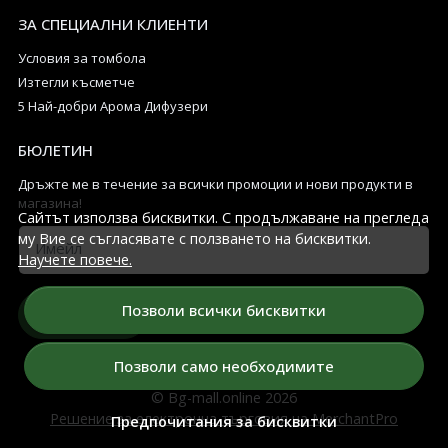
ЗА СПЕЦИАЛНИ КЛИЕНТИ
Условия за томбола
Изтегли късметче
5 Най-добри Арома Дифузери
БЮЛЕТИН
Дръжте ме в течение за всички промоции и нови продукти в
магазина!
Сайтът използва бисквитки. С продължаване на прегледа
му Вие се съгласявате с ползването на бисквитки.
Имейл
Научете повече.
Позволи всички бисквитки
Абонирай се
Позволи само необходимите
© Bg-mall.online 2026
Решение за електронна търговия на MerchantPro
Предпочитания за бисквитки