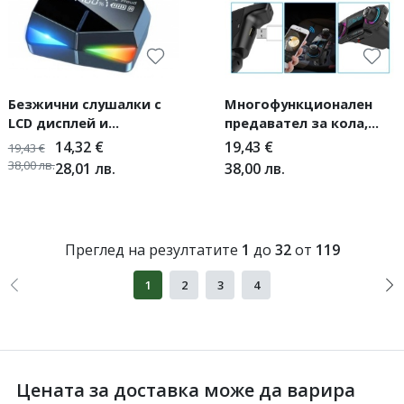
Безжични слушалки с
Многофункционален
LCD дисплей и
предавател за кола,
зареждащ кейс HF28
Bluetooth плейър, mp3,
14,32
€
19,43
€
19,43
€
зарядно
38,00
лв.
28,01
лв.
38,00
лв.
Преглед на резултатите
1
до
32
от
119
1
2
3
4
Цената за доставка може да варира