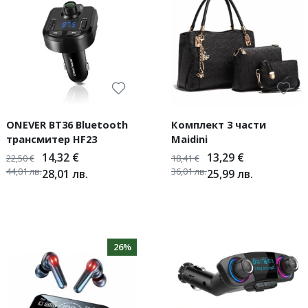
ONEVER BT36 Bluetooth
Комплект 3 части
трансмитер HF23
Maidini
14,32
€
13,29
€
22,50
€
18,41
€
44,01
лв.
36,01
лв.
28,01
лв.
25,99
лв.
26%