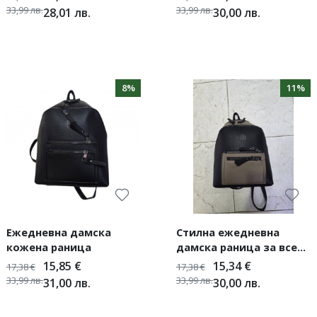
33,99
лв.
33,99
лв.
28,01
лв.
30,00
лв.
8%
11%
Ежедневна дамска
Стилна ежедневна
кожена раница
дамска раница за всеки
повод
15,85
€
15,34
€
17,38
€
17,38
€
33,99
лв.
33,99
лв.
31,00
лв.
30,00
лв.