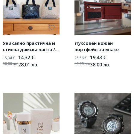
Уникално практична и
Луксозен кожен
стилна дамска чанта /
портфейл за мъже
Широчина - 37см,
14,32
€
19,43
€
15,34
€
25,56
€
Височина - 39см
30,00
лв.
49,99
лв.
28,01
лв.
38,00
лв.