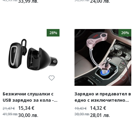
33,99
лв.
24,00
лв.
28%
26%
Безжични слушалки с
Зарядно и предавател в
USB зарядно за кола -
едно с изключително
HF15
як дизайн GT86
15,34
€
14,32
€
21,47
€
19,43
€
41,99
лв.
38,00
лв.
30,00
лв.
28,01
лв.