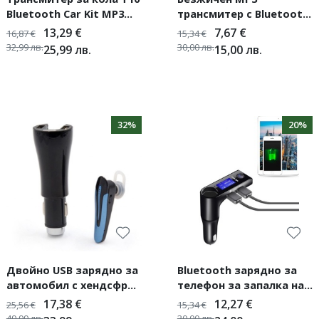
Bluetooth Car Kit MP3
трансмитер с Bluetooth,
Player HF9
FM радио SD HF11
13,29
€
7,67
€
16,87
€
15,34
€
32,99
лв.
30,00
лв.
25,99
лв.
15,00
лв.
32%
20%
Двойно USB зарядно за
Bluetooth зарядно за
автомобил с хендсфрий
телефон за запалка на
HF12
автомобил HF13
17,38
€
12,27
€
25,56
€
15,34
€
49,99
лв.
30,00
лв.