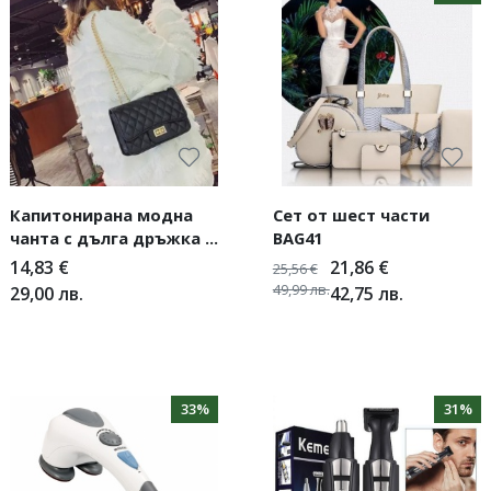
Капитонирана модна
Сет от шест части
чанта с дълга дръжка в
BAG41
златисти цвят
14,83
€
21,86
€
25,56
€
49,99
лв.
29,00
лв.
42,75
лв.
33%
31%