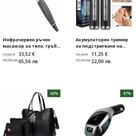
Инфрачервен ръчен
Акумулаторен тример
масажор за тяло, гръб
за подстригване на
и врат Beurer MG80
коса и брада 2в1 - KEMEI
33,52
€
11,25
€
50,62
€
16,36
€
99,00
лв.
32,00
лв.
65,56
лв.
22,00
лв.
42%
47%