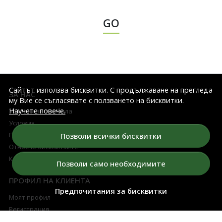
GO
Сайтът използва бисквитки. С продължаване на прегледа
ЗА НАС
му Вие се съгласявате с ползването на бисквитки.
Научете повече.
Условия за томбола
Условия
Политика на конфиденциалност
Позволи всички бисквитки
Относно бисквитките
Карта на сайта
Позволи само необходимите
ПРОФИЛ НА КЛИЕНТА
Предпочитания за бисквитки
Моят профил
Регистрация
Поръчки