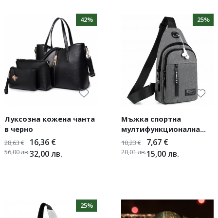
42%
25%
Луксозна кожена чанта
Мъжка спортна
в черно
мултифункционална
раница за спорт за
16,36
€
7,67
€
28,63
€
10,23
€
едно рамо
56,00
лв.
20,01
лв.
32,00
лв.
15,00
лв.
25%