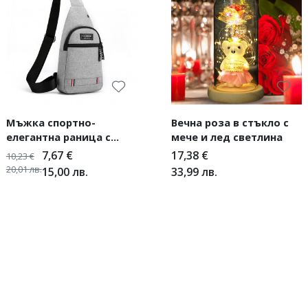
Мъжка спортно-
Вечна роза в стъкло с
елегантна раница с
мече и лед светлина
една коригираща
7,67
€
17,38
€
10,23
€
презрамка
20,01
лв.
15,00
лв.
33,99
лв.