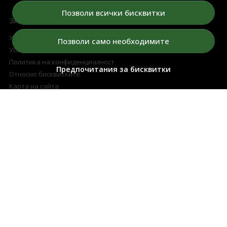
Позволи всички бисквитки
ЗА НАС
Условия за томбола
Позволи само необходимите
Условия
Политика на конфиденциалност
Предпочитания за бисквитки
Относно бисквитките
Карта на сайта
ПРОФИЛ НА КЛИЕНТА
Моят профил
Регистрация
Поръчки
Любими продукти
Разплащателни методи
Доставка и връщане
ПОДДРЪЖКА
Контакти