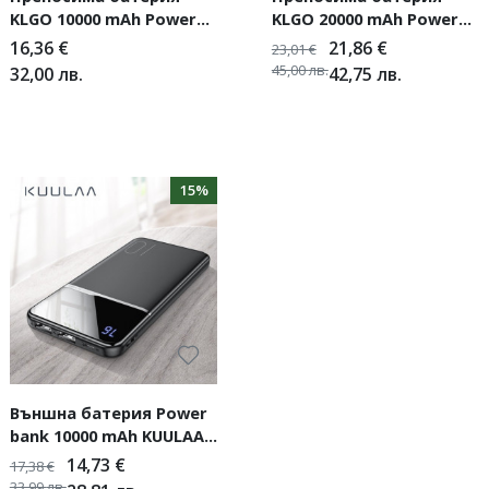
KLGO 10000 mAh Power
KLGO 20000 mAh Power
Bank KP-56
Bank KP-21
16,36
€
21,86
€
23,01
€
45,00
лв.
32,00
лв.
42,75
лв.
15%
Външна батерия Power
bank 10000 mAh KUULAA -
Ултра тънка
14,73
€
17,38
€
33,99
лв.