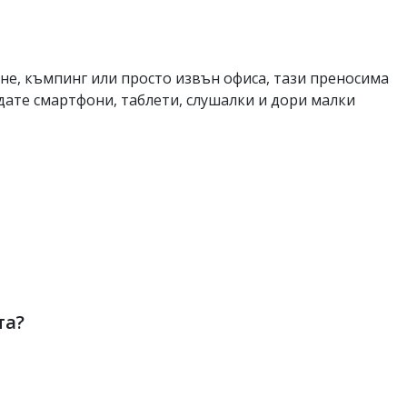
ане, къмпинг или просто извън офиса, тази преносима
дате смартфони, таблети, слушалки и дори малки
та?