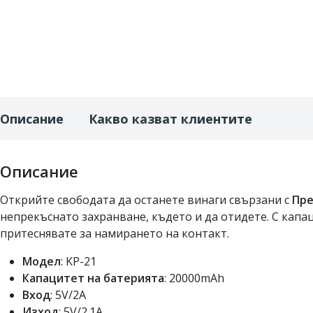
Описание
Какво казват клиентите
Описание
Открийте свободата да останете винаги свързани с
Пре
непрекъснато захранване, където и да отидете. С капа
притеснявате за намирането на контакт.
Модел
: KP-21
Капацитет на батерията
: 20000mAh
Вход
: 5V/2A
Изход
: 5V/2.1A