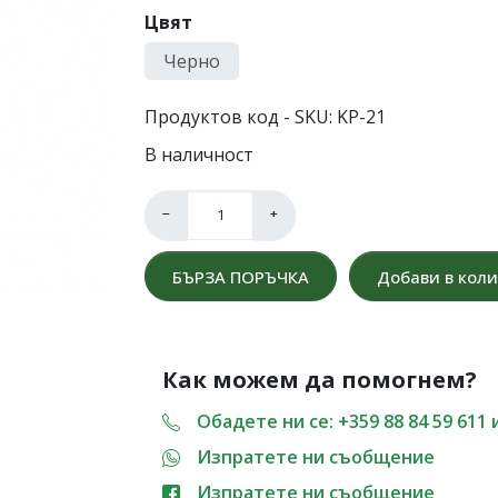
Цвят
Черно
Продуктов код - SKU
KP-21
В наличност
−
+
БЪРЗА ПОРЪЧКА
Добави в кол
Как можем да помогнем?
Обадете ни се: +359 88 84 59 611 
Изпратете ни съобщение
Изпратете ни съобщение