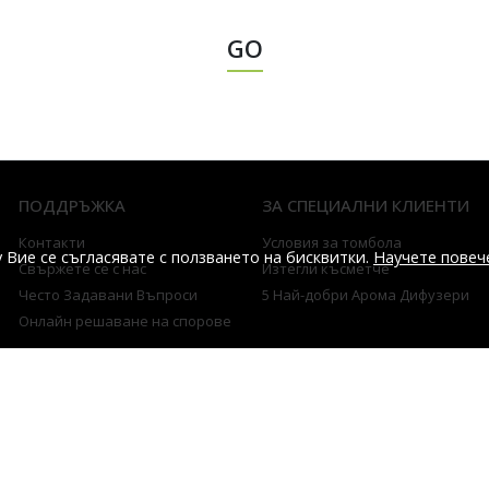
GO
ПОДДРЪЖКА
ЗА СПЕЦИАЛНИ КЛИЕНТИ
Контакти
Условия за томбола
 Вие се съгласявате с ползването на бисквитки.
Научете повеч
Свържете се с нас
Изтегли късметче
Често Задавани Въпроси
5 Най-добри Арома Дифузери
Онлайн решаване на спорове