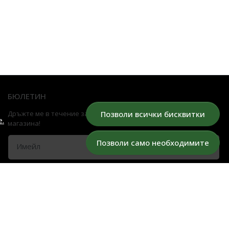
БЮЛЕТИН
Дръжте ме в течение за всички промоции и нови продукти в
Позволи всички бисквитки
е.
магазина!
Позволи само необходимите
Имейл
Абонирай се
© Bg-mall.online 2026
Решение за електронна търговия на MerchantPro