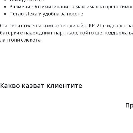
Размери
: Оптимизирани за максимална преносимо
Тегло
: Лека и удобна за носене
Със своя стилен и компактен дизайн, KP-21 е идеален з
батерия е надеждният партньор, който ще поддържа ва
лаптопи с лекота.
Какво казват клиентите
Пр