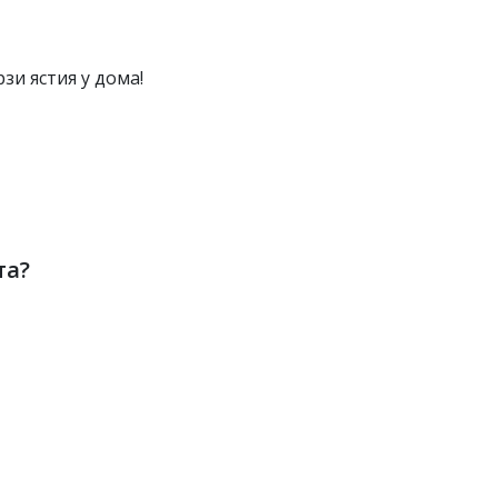
зи ястия у дома!
та?