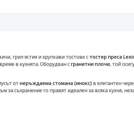
ичи, грил ястия и хрупкави тостове с
тостер преса Lexi
 време в кухнята. Оборудван с
гранитни плочи
, той оси
пусът от
неръждаема стомана (инокс)
в елегантен чере
м за съхранение го правят идеален за всяка кухня, нез