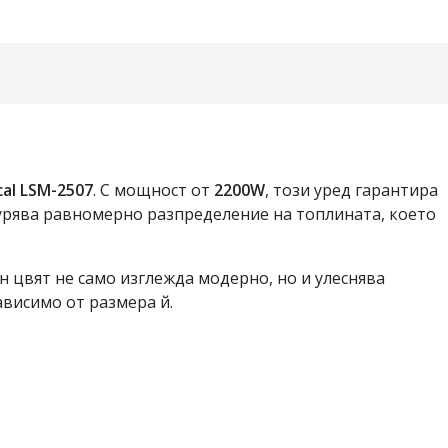
cal LSM-2507
. С мощност от
2200W
, този уред гарантира
гурява равномерно разпределение на топлината, което
н цвят не само изглежда модерно, но и улеснява
ависимо от размера й.