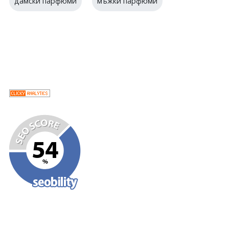
дамски парфюми
мъжки парфюми