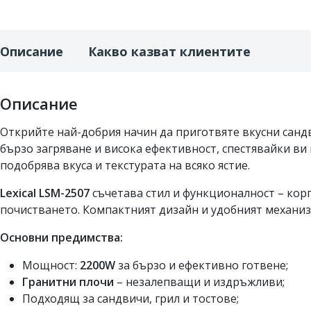
Описание
Какво казват клиентите
Описание
Открийте най-добрия начин да приготвяте вкусни сандв
бързо загряване и висока ефективност, спестявайки ви
подобрява вкуса и текстурата на всяко ястие.
Lexical LSM-2507
съчетава стил и функционалност – кор
почистването. Компактният дизайн и удобният механизъ
Основни предимства:
Мощност:
2200W
за бързо и ефективно готвене;
Гранитни плочи
– незалепващи и издръжливи;
Подходящ за сандвичи, грил и тостове;