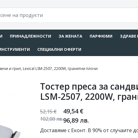
И
ПРИНАДЛЕЖНОСТИ
ЗА ЖЕНАТА
ПАРФЮМИ
ЗДРАВЕ 
ИНСТРУМЕНТИ
СПЕЦИАЛНИ ОФЕРТИ
вичи и грил, Lexical LSM-2507, 2200W, гранитни плочи
Тостер преса за сандви
LSM-2507, 2200W, гра
49,54
€
52,15
€
102,00
лв.
96,89
лв.
Доставяме с Еконт. В 90% от случаите до