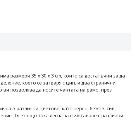
а размери 35 х 30 х 3 cm, които са достатъчни за да
еление, което се затваря с цип, и два странични
о ви позволява да носите чантата на рамо, през
чна в различни цветове, като черен, бежов, сив,
ение. Тя е също така лесна за съчетаване с различни