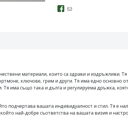
ествени материали, които са здрави и издръжливи. Тя им
тмоне, ключове, грим и други. Тя има едно основно отд
. Тя има също така и дълга и регулируема дръжка, коят
то подчертава вашата индивидуалност и стил. Тя е нали
, който най-добре съответства на вашата визия и настро