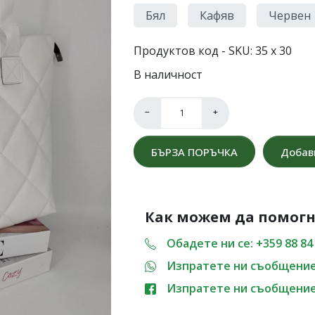
Бял
Кафяв
Червен
Продуктов код - SKU
35 х 30
В наличност
−
+
БЪРЗА ПОРЪЧКА
Добав
Как можем да помог
Обадете ни се: +359 88 84 
Изпратете ни съобщени
Изпратете ни съобщени