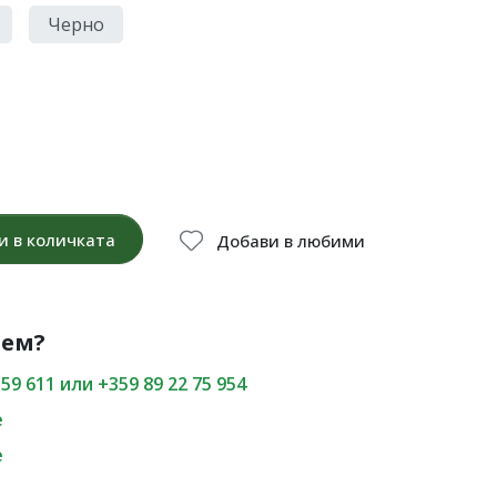
Черно
и в количката
Добави в любими
нем?
59 611 или +359 89 22 75 954
е
е