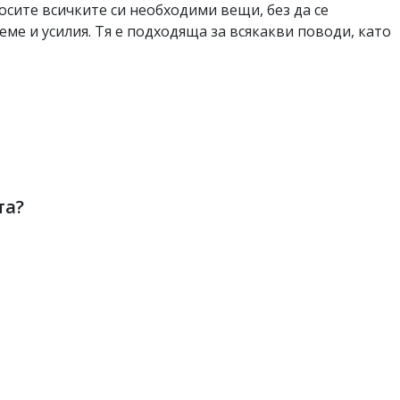
носите всичките си необходими вещи, без да се
еме и усилия. Тя е подходяща за всякакви поводи, като
та?