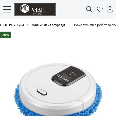
ЕЛЕКТРОУРЕДИ
Малки Електроуреди
Прахосмукачка робот за су
28%