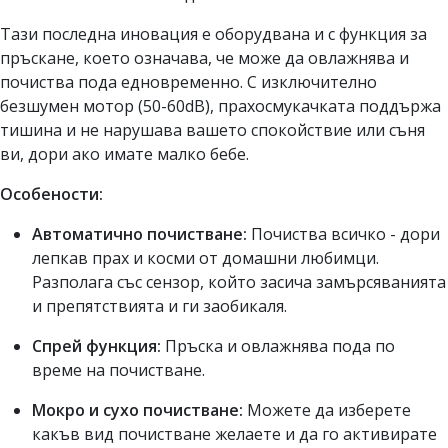
Тази последна иновация е оборудвана и с функция за
пръскане, което означава, че може да овлажнява и
почиства пода едновременно. С изключително
безшумен мотор (50-60dB), прахосмукачката поддържа
тишина и не нарушава вашето спокойствие или съня
ви, дори ако имате малко бебе.
Особености:
Автоматично почистване:
Почиства всичко - дори
лепкав прах и косми от домашни любимци.
Разполага със сензор, който засича замърсяванията
и препятствията и ги заобикаля.
Спрей функция:
Пръска и овлажнява пода по
време на почистване.
Мокро и сухо почистване:
Можете да изберете
какъв вид почистване желаете и да го активирате