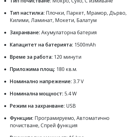
Тип почистване:
Мокро, Сухо, С измиване
Тип настилка:
Плочки, Паркет, Мрамор, Дърво,
Килими, Ламинат, Мокети, Балатум
Захранване:
Акумулаторна батерия
Капацитет на батерията:
1500mAh
Време за работа:
120 минути
Приложима площ:
180 кв.м.
Номинално напрежение:
3.7 V
Номинална мощност:
5.4 W
Режим на захранване:
USB
Функции:
Програмируемо, Автоматично
почистване, Спрей функция