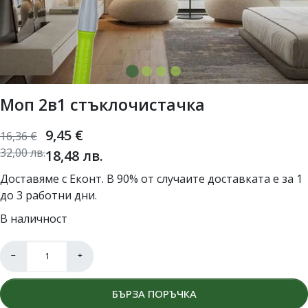
Моп 2в1 стъклочистачка
9,45
€
16,36
€
32,00
лв.
18,48
лв.
Доставяме с Еконт. В 90% от случаите доставката е за 1
до 3 работни дни.
В наличност
−
+
БЪРЗА ПОРЪЧКА