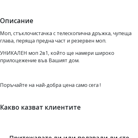
Описание
Моп, стъклочистачка с телескопична дръжка, чупеща
глава, перяща предна част и резервен моп.
УНИКАЛЕН моп 2в1, който ще намери широко
прилоцежение във Вашият дом.
Поръчайте на най-добра цена само сега !
Какво казват клиентите
Притежавате ли или ползвали ли сте