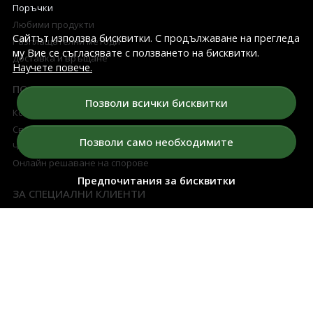
Поръчки
Любими продукти
Сайтът използва бисквитки. С продължаване на прегледа
Разплащателни методи
му Вие се съгласявате с ползването на бисквитки.
Доставка и връщане
Научете повече.
ПОДДРЪЖКА
Позволи всички бисквитки
Контакти
Свържете се с нас
Позволи само необходимите
Често Задавани Въпроси
Онлайн решаване на спорове
Предпочитания за бисквитки
ЗА СПЕЦИАЛНИ КЛИЕНТИ
Условия за томбола
Изтегли късметче
5 Най-добри Арома Дифузери
БЮЛЕТИН
Дръжте ме в течение за всички промоции и нови продукти в