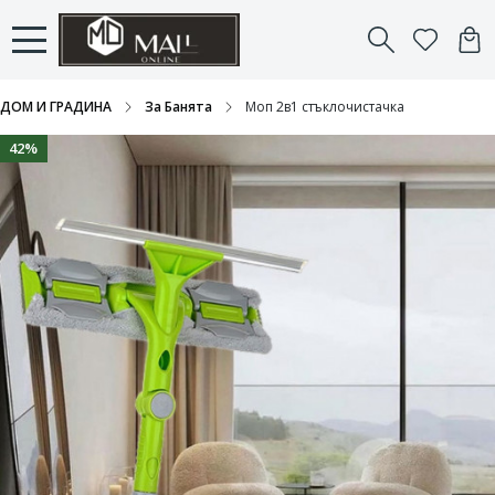
ДОМ И ГРАДИНА
За Банята
Моп 2в1 стъклочистачка
42%