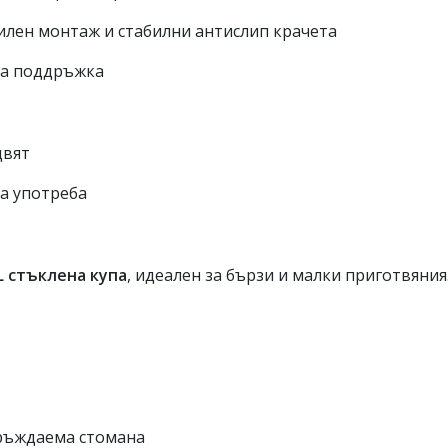
илен монтаж и стабилни антислип крачета
на поддръжка
вят
а употреба
L стъклена купа
, идеален за бързи и малки приготвяния
ръждаема стомана