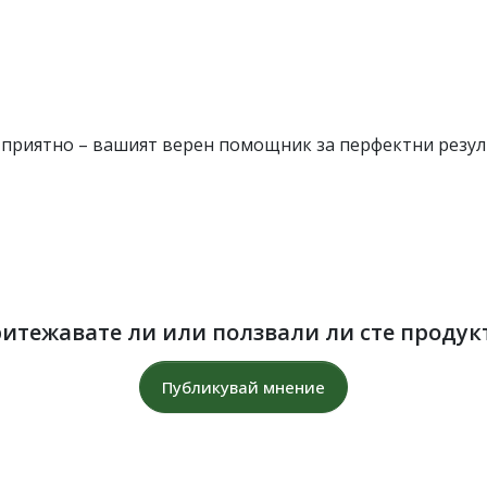
и приятно – вашият верен помощник за перфектни резулт
итежавате ли или ползвали ли сте продук
Публикувай мнение