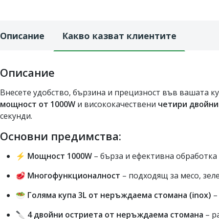
Описание
Какво казват клиентите
Описание
Внесете удобство, бързина и прецизност във вашата ку
мощност от 1000W
и висококачествени
четири двойни
секунди.
Основни предимства:
⚡
Мощност 1000W
– бърза и ефективна обработка
🥩
Многофункционалност
– подходящ за месо, зеле
🥗
Голяма купа 3L от неръждаема стомана (inox)
–
🔪
4 двойни остриета от неръждаема стомана
– р