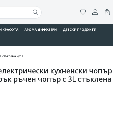
И КРАСОТА
АРОМА ДИФУЗЕРИ
ДЕТСКИ ПРОДУКТИ
L стъклена купа
лектрически кухненски чопър
арък ръчен чопър с 3L стъклена