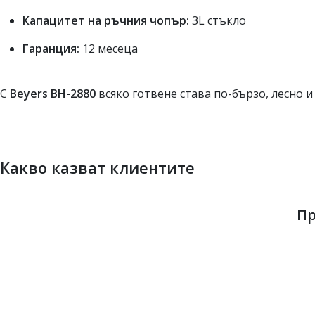
Капацитет на ръчния чопър:
3L стъкло
Гаранция:
12 месеца
С
Beyers BH-2880
всяко готвене става по-бързо, лесно 
Какво казват клиентите
Пр