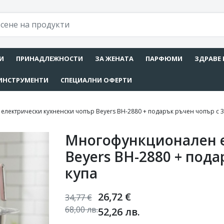
И
ПРИНАДЛЕЖНОСТИ
ЗА ЖЕНАТА
ПАРФЮМИ
ЗДРАВЕ 
ИНСТРУМЕНТИ
СПЕЦИАЛНИ ОФЕРТИ
лектрически кухненски чопър Beyers BH-2880 + подарък ръчен чопър с 3
Многофункционален е
Beyers BH-2880 + под
купа
26,72
€
34,77
€
68,00
лв.
52,26
лв.