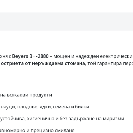
хня с
Beyers BH-2880
– мощен и надежден електрически ч
 остриета от неръждаема стомана
, той гарантира пер
 на всякакви продукти
нчуци, плодове, ядки, семена и билки
 устойчива, хигиенична и без задържане на миризми
авномерно и прецизно смилане