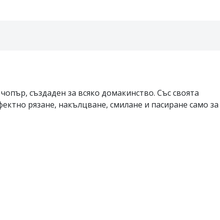
опър, създаден за всяко домакинство. Със своята
фектно рязане, накълцване, смилане и пасиране само за