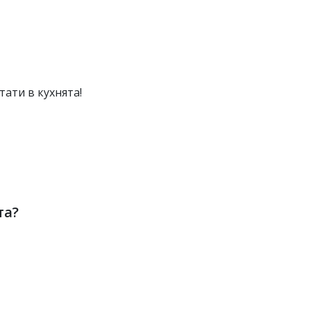
ати в кухнята!
та?