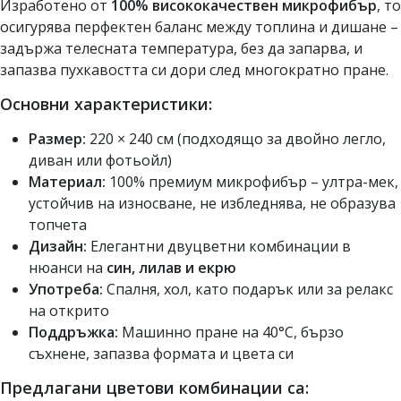
Изработено от
100% висококачествен микрофибър
, то
осигурява перфектен баланс между топлина и дишане –
задържа телесната температура, без да запарва, и
запазва пухкавостта си дори след многократно пране.
Основни характеристики:
Размер:
220 × 240 см (подходящо за двойно легло,
диван или фотьойл)
Материал:
100% премиум микрофибър – ултра-мек,
устойчив на износване, не избледнява, не образува
топчета
Дизайн:
Елегантни двуцветни комбинации в
нюанси на
син, лилав и екрю
Употреба:
Спалня, хол, като подарък или за релакс
на открито
Поддръжка:
Машинно пране на 40°C, бързо
съхнене, запазва формата и цвета си
Предлагани цветови комбинации са: