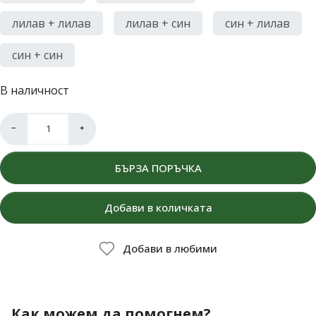
лилав + лилав
лилав + син
син + лилав
син + син
В наличност
−
+
БЪРЗА ПОРЪЧКА
Добави в количката
Добави в любими
Как можем да помогнем?