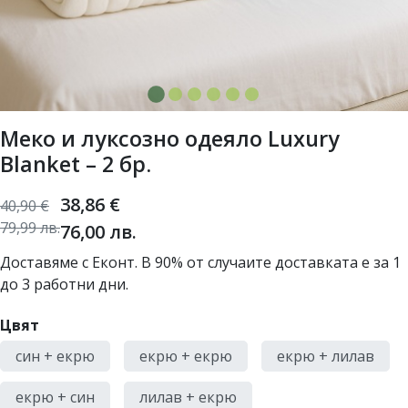
Меко и луксозно одеяло Luxury
Blanket – 2 бр.
38,86
€
40,90
€
79,99
лв.
76,00
лв.
Доставяме с Еконт. В 90% от случаите доставката е за 1
до 3 работни дни.
Цвят
син + екрю
екрю + екрю
екрю + лилав
екрю + син
лилав + екрю