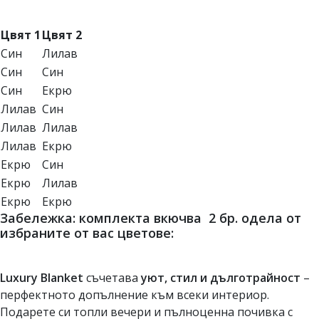
Цвят 1
Цвят 2
Син
Лилав
Син
Син
Син
Екрю
Лилав
Син
Лилав
Лилав
Лилав
Екрю
Екрю
Син
Екрю
Лилав
Екрю
Екрю
Забележка: комплекта вкючва 2 бр. одела от
избраните от вас цветове:
Luxury Blanket
съчетава
уют, стил и дълготрайност
–
перфектното допълнение към всеки интериор.
Подарете си топли вечери и пълноценна почивка с