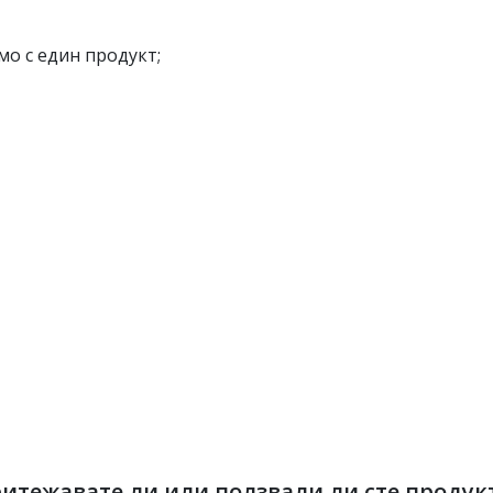
мо с един продукт;
итежавате ли или ползвали ли сте продук