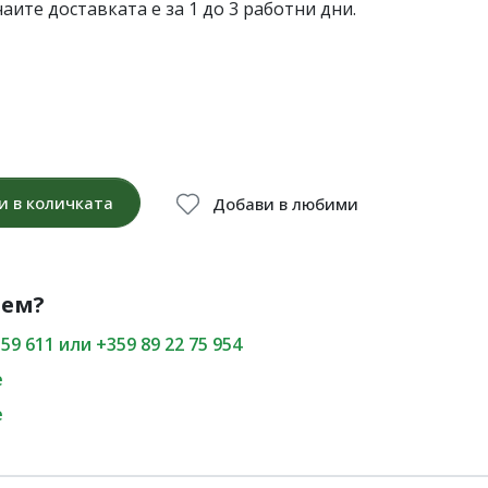
чаите доставката е за 1 до 3 работни дни.
и в количката
Добави в любими
нем?
59 611 или +359 89 22 75 954
е
е