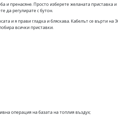
реба и пренасяне. Просто изберете желаната приставка и
те да регулирате с бутон.
та и я прави гладка и бляскава. Кабелът се върти на 360
побира всички приставки.
ивна операция на базата на топлия въздух;