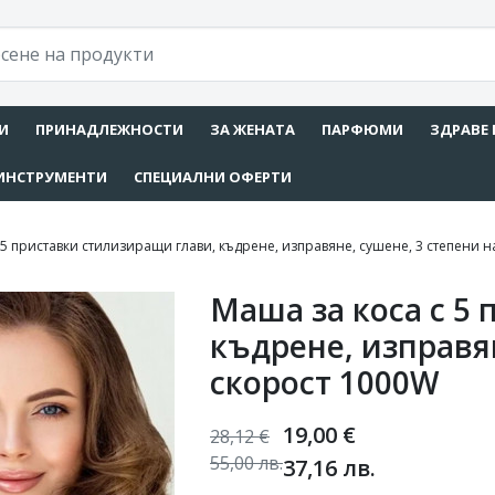
И
ПРИНАДЛЕЖНОСТИ
ЗА ЖЕНАТА
ПАРФЮМИ
ЗДРАВЕ 
ИНСТРУМЕНТИ
СПЕЦИАЛНИ ОФЕРТИ
 5 приставки стилизиращи глави, къдрене, изправяне, сушене, 3 степени 
Маша за коса с 5
къдрене, изправян
скорост 1000W
19,00
€
28,12
€
55,00
лв.
37,16
лв.