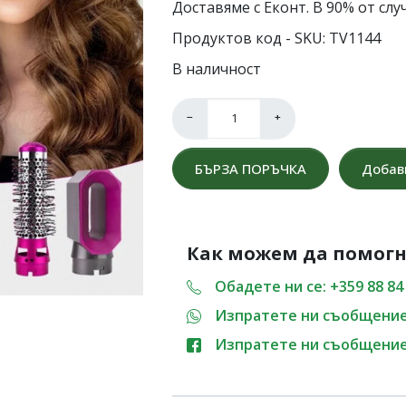
Доставяме с Еконт. В 90% от слу
Продуктов код - SKU
TV1144
В наличност
−
+
БЪРЗА ПОРЪЧКА
Добав
Как можем да помог
Обадете ни се: +359 88 84 
Изпратете ни съобщени
Изпратете ни съобщени