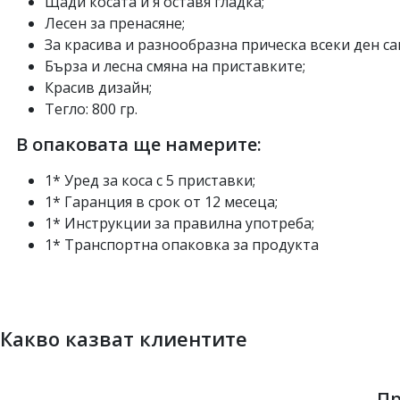
Щади косата и я оставя гладка;
Лесен за пренасяне;
За красива и разнообразна прическа всеки ден са
Бърза и лесна смяна на приставките;
Красив дизайн;
Тегло: 800 гр.
В опаковата ще намерите:
1* Уред за коса с 5 приставки;
1* Гаранция в срок от 12 месеца;
1* Инструкции за правилна употреба;
1* Транспортна опаковка за продукта
Какво казват клиентите
Пр