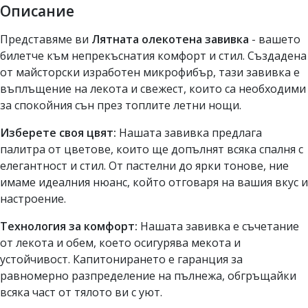
Описание
Представяме ви
Лятната олекотена завивка
- вашето
билетче към непрекъснатия комфорт и стил. Създадена
от майсторски изработен микрофибър, тази завивка е
въплъщение на лекота и свежест, които са необходими
за спокойния сън през топлите летни нощи.
Изберете своя цвят:
Нашата завивка предлага
палитра от цветове, които ще допълнят всяка спалня с
елегантност и стил. От пастелни до ярки тонове, ние
имаме идеалния нюанс, който отговаря на вашия вкус и
настроение.
Технология за комфорт:
Нашата завивка е съчетание
от лекота и обем, което осигурява мекота и
устойчивост. Капитонирането е гаранция за
равномерно разпределение на пълнежа, обгръщайки
всяка част от тялото ви с уют.