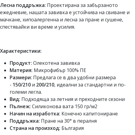
Лесна поддръжка:
Проектирана за забързаното
ежедневие, нашата завивка е устойчива на свиване и
мачкане, хипоалергенна и лесна за пране и сушене,
спестявайки ви време и усилия.
Характеристики:
Продукт:
Олекотена завивка
Материя:
Микрофибър 100% ПЕ
Размери:
Предлага се в два удобни размера
-
150/210
и
200/210
, идеални за стандартни и по-
големи легла.
Вид:
Подходяща за летния и преходните сезони
Пълнеж:
Силиконова вата 150 гр/м2
Начин на изработка:
Конечно капитониране
Поддръжка:
Пране на 30° в пералня
Страна на произход:
България