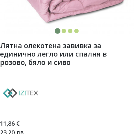
Лятна олекотена завивка за
единично легло или спалня в
розово, бяло и сиво
11,86
€
23,20
лв.