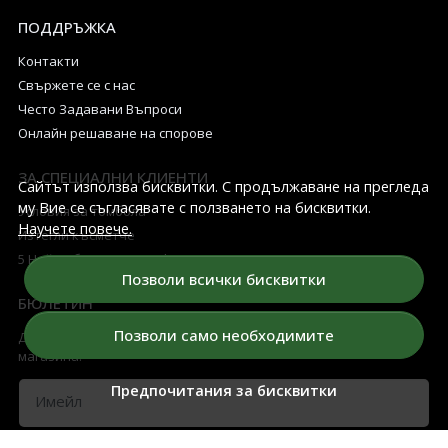
ПОДДРЪЖКА
Контакти
Свържете се с нас
Често Задавани Въпроси
Онлайн решаване на спорове
ЗА СПЕЦИАЛНИ КЛИЕНТИ
Сайтът използва бисквитки. С продължаване на прегледа
му Вие се съгласявате с ползването на бисквитки.
Условия за томбола
Научете повече.
Изтегли късметче
5 Най-добри Арома Дифузери
Позволи всички бисквитки
БЮЛЕТИН
Позволи само необходимите
Дръжте ме в течение за всички промоции и нови продукти в
магазина!
Предпочитания за бисквитки
Имейл