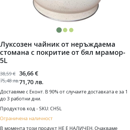
Луксозен чайник от неръждаема
стомана с покритие от бял мрамор-
5L
36,66
€
38,59
€
75,48
лв.
71,70
лв.
Доставяме с Еконт. В 90% от случаите доставката е за 1
до 3 работни дни.
Продуктов код - SKU
CH5L
Ограничена наличност
В момента този продукт НЕ Е НАЛИЧЕН. Очакваме