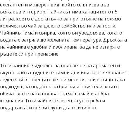
елегантен и модерен вид, който се вписва във
всякакъв интериор. Чайникът има капацитет от 5
литра, което е достатъчно за приготвяне на голямо
количество чай за цялото семейство или за гости.
Чайникът има и свирка, която ви уведомява, когато
водата е загряла до желаната температура. Дръжката
на чайника е удобна и изолирана, за да не изгаряте
ръцете си при пренасяне.
Този чайник е идеален за поднасяне на ароматен и
вкусен чай в студените зимни дни или за освежаване с
леден чай в горещите летни месеци. Той е също така
подходящ за подарък на близки и приятели, които
обичат да се наслаждават на чаша чай в добра
компания. Този чайник е лесен за употреба и
поддръжка, и ще ви служи дълго и верно.