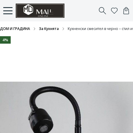
ДОМ И ГРАДИНА
За Кухнята
Кухненски смесител в черно – стил 
4%