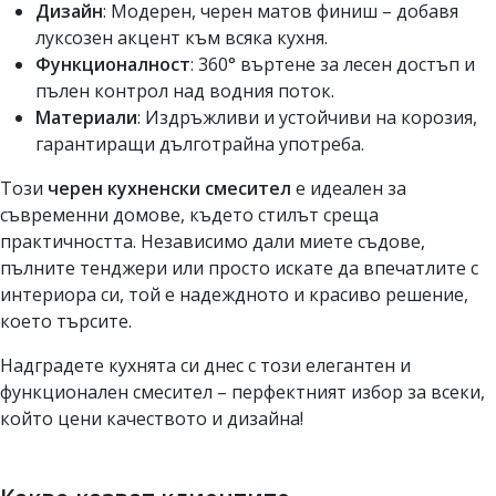
Дизайн
: Модерен, черен матов финиш – добавя
луксозен акцент към всяка кухня.
Функционалност
: 360° въртене за лесен достъп и
пълен контрол над водния поток.
Материали
: Издръжливи и устойчиви на корозия,
гарантиращи дълготрайна употреба.
Този
черен кухненски смесител
е идеален за
съвременни домове, където стилът среща
практичността. Независимо дали миете съдове,
пълните тенджери или просто искате да впечатлите с
интериора си, той е надеждното и красиво решение,
което търсите.
Надградете кухнята си днес с този елегантен и
функционален смесител – перфектният избор за всеки,
който цени качеството и дизайна!