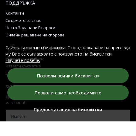
ПОДДРЪЖКА
Контакти
Свържете се с нас
Често Задавани Въпроси
Онлайн решаване на спорове
Сайтът използва бисквитки. С продължаване на прегледа
ЗА СПЕЦИАЛНИ КЛИЕНТИ
му Вие се съгласявате с ползването на бисквитки.
Условия за томбола
Научете повече.
Изтегли късметче
5 Най-добри Арома Дифузери
Позволи всички бисквитки
БЮЛЕТИН
Позволи само необходимите
Дръжте ме в течение за всички промоции и нови продукти в
магазина!
Предпочитания за бисквитки
Имейл