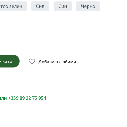
тло зелен
Сив
Син
Черно
ичката
Добави в любими
или +359 89 22 75 954