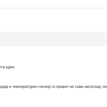
л в едно.
ндар и температурен сензор го правят не само аксесоар, но