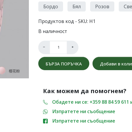
Бордо
Бял
Розов
Све
Продуктов код - SKU
H1
В наличност
−
+
БЪРЗА ПОРЪЧКА
Добави в кол
Как можем да помогнем?
Обадете ни се: +359 88 84 59 611 
Изпратете ни съобщение
Изпратете ни съобщение