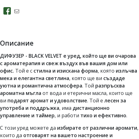
Описание
ДИФУЗЕР - BLACK VELVET е уред, който ще ви очарова
с ароматерапия и свеж въздух във вашия дом или
офис.
Той е с
стилна и изискана форма
, която
излъчва
мека и елегантна светлина
, която ще ви
създаде
уютна и романтична атмосфера
. Той
разпръсква
ароматна мъгла
от вода и етерични масла, които ще
ви
подарят аромат и удоволствие
. Той е
лесен за
употреба и поддръжка
, има
дистанционно
управление и таймер
, и работи
тихо и ефективно
.
С този уред можете да
избирате от различни аромати
,
които да
отговарят на вашето настроение и