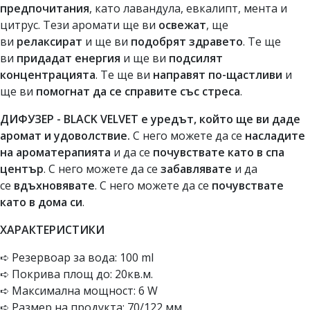
предпочитания
, като лавандула, евкалипт, мента и
цитрус. Тези аромати ще ви
освежат
, ще
ви
релаксират
и ще ви
подобрят здравето
. Те ще
ви
придадат енергия
и ще ви
подсилят
концентрацията
. Те ще ви
направят по-щастливи
и
ще ви
помогнат да се справите със стреса
.
ДИФУЗЕР - BLACK VELVET е уредът, който ще ви даде
аромат и удоволствие.
С него можете да се
насладите
на ароматерапията
и да се
почувствате като в спа
център
. С него можете да се
забавлявате
и да
се
вдъхновявате
. С него можете да се
почувствате
като в дома си
.
ХАРАКТЕРИСТИКИ
➪ Резервоар за вода: 100 ml
➪ Покрива площ до: 20кв.м.
➪ Максимална мощност: 6 W
➪ Размер на продукта: 70/122 мм