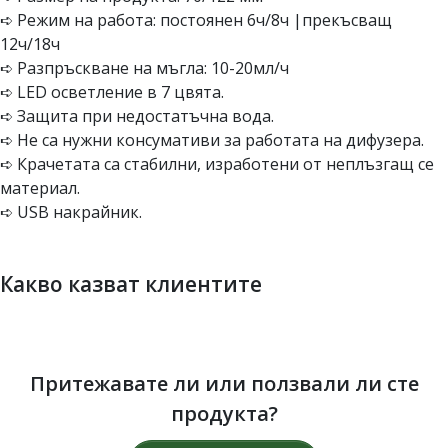
➪ Режим на работа: постоянен 6ч/8ч |прекъсващ
12ч/18ч
➪ Разпръскване на мъгла: 10-20мл/ч
➪ LED осветление в 7 цвята.
➪ Защита при недостатъчна вода.
➪ Не са нужни консумативи за работата на дифузера.
➪ Крачетата са стабилни, изработени от неплъзгащ се
материал.
➪ USB накрайник.
Какво казват клиентите
Притежавате ли или ползвали ли сте
продукта?