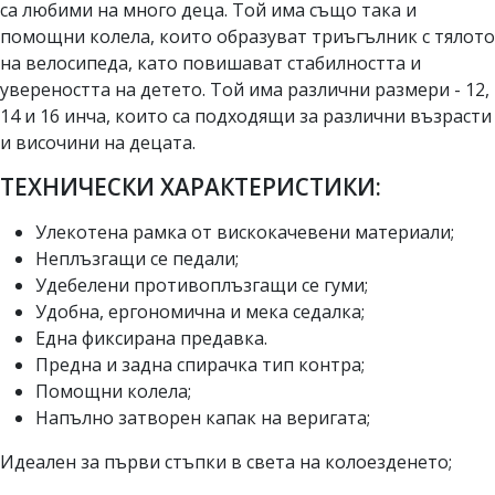
са любими на много деца. Той има също така и
помощни колела, които образуват триъгълник с тялото
на велосипеда, като повишават стабилността и
увереността на детето. Той има различни размери - 12,
14 и 16 инча, които са подходящи за различни възрасти
и височини на децата.
ТЕХНИЧЕСКИ ХАРАКТЕРИСТИКИ:
Улекотена рамка от вискокачевени материали;
Неплъзгащи се педали;
Удебелени противоплъзгащи се гуми;
Удобна, ергономична и мека седалка;
Една фиксирана предавка.
Предна и задна спирачка тип контра;
Помощни колела;
Напълно затворен капак на веригата;
Идеален за първи стъпки в света на колоезденето;