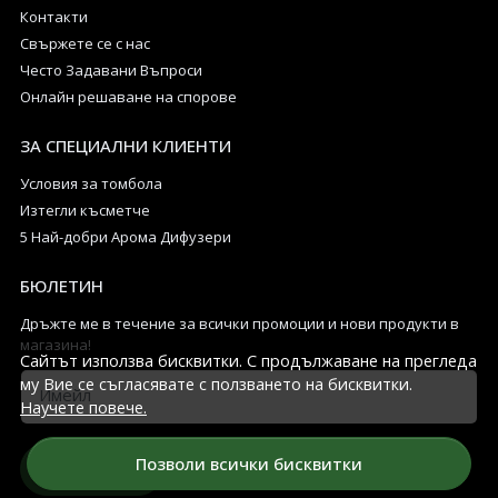
Контакти
Свържете се с нас
Често Задавани Въпроси
Онлайн решаване на спорове
ЗА СПЕЦИАЛНИ КЛИЕНТИ
Условия за томбола
Изтегли късметче
5 Най-добри Арома Дифузери
БЮЛЕТИН
Дръжте ме в течение за всички промоции и нови продукти в
магазина!
Сайтът използва бисквитки. С продължаване на прегледа
му Вие се съгласявате с ползването на бисквитки.
Имейл
Научете повече.
Позволи всички бисквитки
Абонирай се