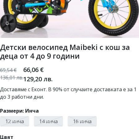
Детски велосипед Maibeki с кош за
деца от 4 до 9 години
66,06
€
69,54
€
136,01
лв.
129,20
лв.
Доставяме с Еконт. В 90% от случаите доставката е за 1
до 3 работни дни.
Размери: Инча
12 инча
14 инча
16 инча
Цвят