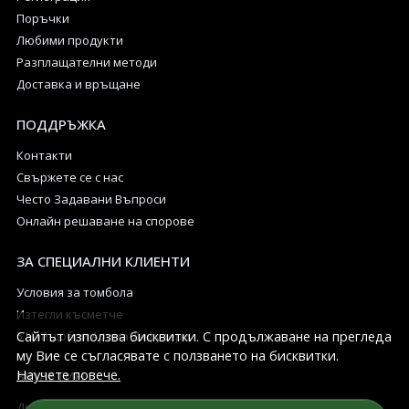
Поръчки
Любими продукти
Разплащателни методи
Доставка и връщане
ПОДДРЪЖКА
Контакти
Свържете се с нас
Често Задавани Въпроси
Онлайн решаване на спорове
ЗА СПЕЦИАЛНИ КЛИЕНТИ
Условия за томбола
Изтегли късметче
Сайтът използва бисквитки. С продължаване на прегледа
5 Най-добри Арома Дифузери
му Вие се съгласявате с ползването на бисквитки.
Научете повече.
БЮЛЕТИН
Дръжте ме в течение за всички промоции и нови продукти в