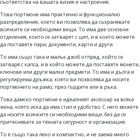
съответства на вашата визия и настроение.
Това портмоне има практично и функционално
разпределение, което ви позволява да съхранявате
всичките си необходими вещи. То има две основни
отделения, които се затварят с цип, и в които можете
да поставяте пари, документи, карти и други.
То има също така и малък джоб отпред, който се
затваря с капса, и в който можете да поставяте монети,
ключове или други малки предмети. То има и дълга и
регулируема дръжка, която ви позволява да носите
портмонето на рамо, през гърдите или в ръка.
Това дамско портмоне е идеалният аксесоар за всяка
жена, която иска да има стил и удобство. С него можете
да носите всичките си необходими вещи, без да се
притеснявате за тяхната сигурност и организация.
То е също така леко и компактно, и не заема много