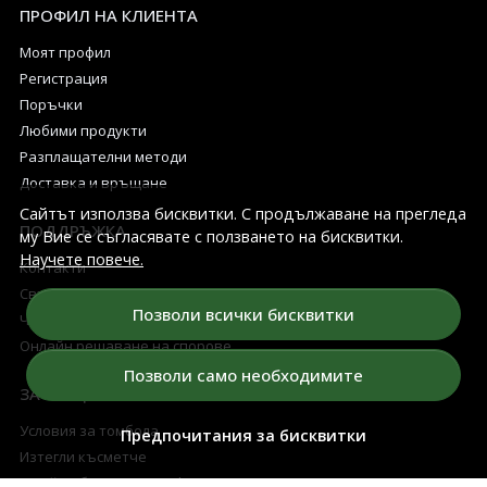
ПРОФИЛ НА КЛИЕНТА
Моят профил
Регистрация
Поръчки
Любими продукти
Разплащателни методи
Доставка и връщане
Сайтът използва бисквитки. С продължаване на прегледа
ПОДДРЪЖКА
му Вие се съгласявате с ползването на бисквитки.
Научете повече.
Контакти
Свържете се с нас
Позволи всички бисквитки
Често Задавани Въпроси
Онлайн решаване на спорове
Позволи само необходимите
ЗА СПЕЦИАЛНИ КЛИЕНТИ
Условия за томбола
Предпочитания за бисквитки
Изтегли късметче
5 Най-добри Арома Дифузери