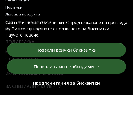
Поръчки
Любими продукти
Разплащателни методи
Сайтът използва бисквитки. С продължаване на прегледа
Доставка и връщане
му Вие се съгласявате с ползването на бисквитки.
Научете повече.
ПОДДРЪЖКА
Позволи всички бисквитки
Контакти
Свържете се с нас
Често Задавани Въпроси
Позволи само необходимите
Онлайн решаване на спорове
Предпочитания за бисквитки
ЗА СПЕЦИАЛНИ КЛИЕНТИ
Условия за томбола
Изтегли късметче
5 Най-добри Арома Дифузери
БЮЛЕТИН