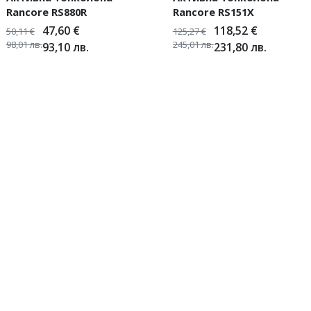
Rancore RS880R
Rancore RS151X
47,60
€
118,52
€
50,11
€
125,27
€
98,01
лв.
245,01
лв.
93,10
лв.
231,80
лв.