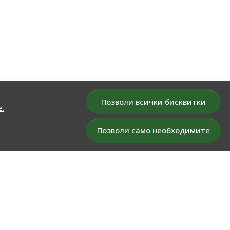
Позволи всички бисквитки
е.
Позволи само необходимите
БЮЛЕТИН
Дръжте ме в течение за всички промоции и нови продукти в
магазина!