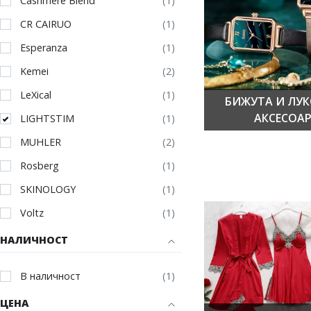
Cashmere Blend
CR CAIRUO
Esperanza
Kemei
LeXical
БИЖУТА И ЛУ
АКСЕСОА
LIGHTSTIM
MUHLER
Rosberg
SKINOLOGY
Voltz
НАЛИЧНОСТ
В наличност
ЦЕНА