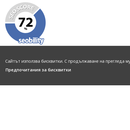
Сайтът използва бисквитки. С продължаване на прегледа му
Предпочитания за бисквитки
ЗА НАС
ПРОФИЛ НА КЛИЕНТА
Условия за томбола
Моят профил
Условия
Регистрация
Политика на
Поръчки