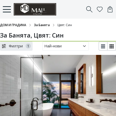
ДОМ И ГРАДИНА
За Банята
Цвят: Син
За Банята, Цвят: Син
Филтри
1