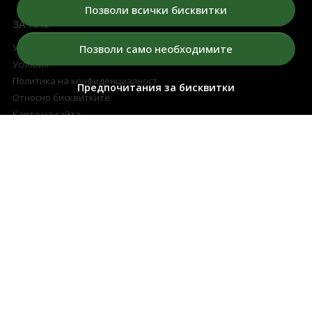
Позволи всички бисквитки
ЗА НАС
Условия за томбола
Позволи само необходимите
Условия
Политика на конфиденциалност
Предпочитания за бисквитки
Относно бисквитките
Карта на сайта
ПРОФИЛ НА КЛИЕНТА
Моят профил
Регистрация
Поръчки
Любими продукти
Разплащателни методи
Доставка и връщане
ПОДДРЪЖКА
Контакти