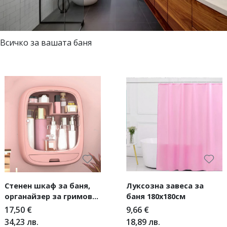
Всичко за вашата баня
Стенен шкаф за баня,
Луксозна завеса за
органайзер за гримове
баня 180х180см
и козметика
17,50
€
9,66
€
34,23
лв.
18,89
лв.