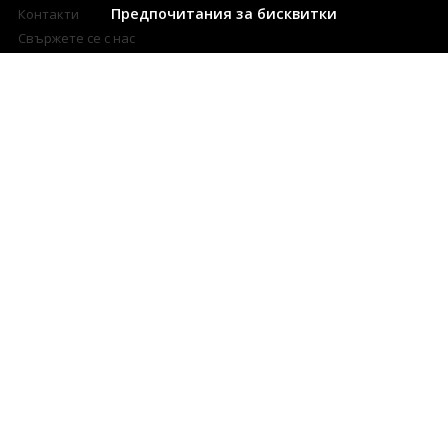
Предпочитания за бисквитки
Контакти
Свържете се с нас
Често Задавани Въпроси
Онлайн решаване на спорове
ЗА СПЕЦИАЛНИ КЛИЕНТИ
Условия за томбола
Изтегли късметче
5 Най-добри Арома Дифузери
БЮЛЕТИН
Дръжте ме в течение за всички промоции и нови продукти в
магазина!
Имейл
Абонирай се