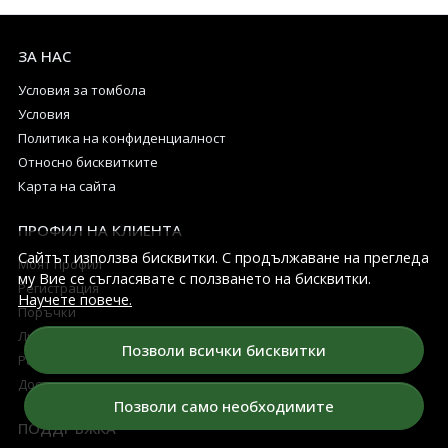
ЗА НАС
Условия за томбола
Условия
Политика на конфиденциалност
Относно бисквитките
Карта на сайта
ПРОФИЛ НА КЛИЕНТА
Сайтът използва бисквитки. С продължаване на прегледа
Моят профил
му Вие се съгласявате с ползването на бисквитки.
Регистрация
Научете повече.
Поръчки
Любими продукти
Позволи всички бисквитки
Разплащателни методи
Доставка и връщане
Позволи само необходимите
ПОДДРЪЖКА