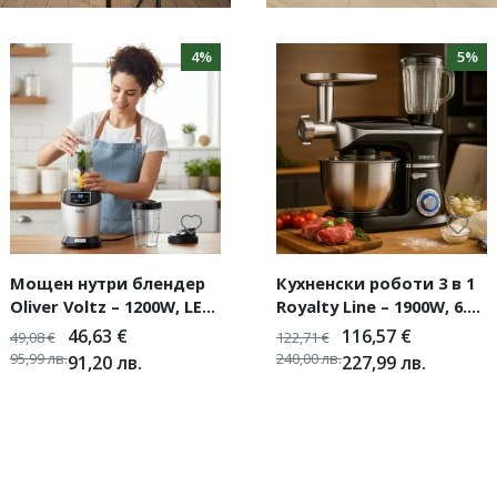
4%
5%
Мощен нутри блендер
Кухненски роботи 3 в 1
Oliver Voltz – 1200W, LED
Royalty Line – 1900W, 6.5L
дисплей и 2 кани за
купа и 2100W Max, 7.5L
46,63
€
116,57
€
49,08
€
122,71
€
смути (1000 ml / 800 ml)
купа– мощност и
95,99
лв.
240,00
лв.
91,20
лв.
227,99
лв.
многофункционалност