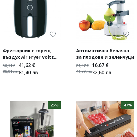
Фритюрник с горещ
Автоматична белачка
въздух Air Fryer Voltz
за плодове и зеленчуци
V51980L, 1000W, 2 литра
41,62
€
16,67
€
50,11
€
21,47
€
98,01
лв.
41,99
лв.
81,40
лв.
32,60
лв.
25%
47%