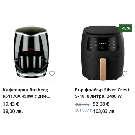
48%
Кафеварка Rosberg -
Еър фрайър Silver Crest
R51170A 450W с две
S-18, 8 литра, 2400 W
чаши
19,43
€
52,68
€
102,77
€
201,00
лв.
38,00
лв.
103,03
лв.