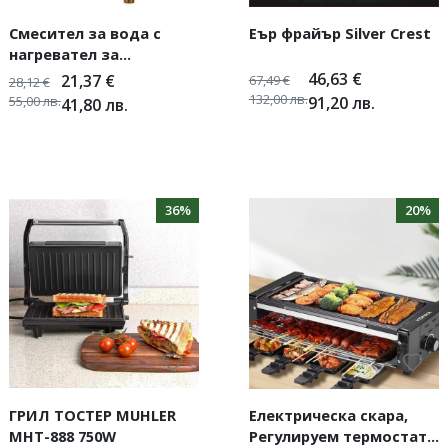
Смесител за вода с
Еър фрайър Silver Crest
нагревател за
мигновено загряване
46,63
€
21,37
€
67,49
€
28,12
€
3000W
132,00
лв.
55,00
лв.
91,20
лв.
41,80
лв.
36%
20%
ГРИЛ ТОСТЕР MUHLER
Електрическа скара,
MHT-888 750W
Регулируем термостат