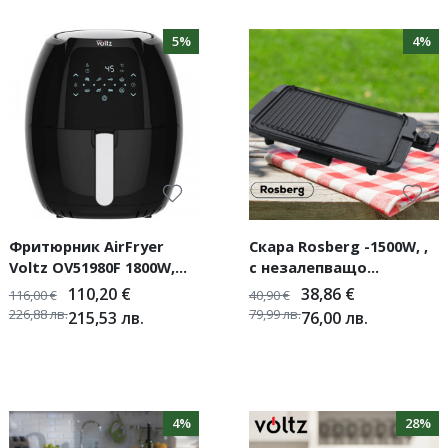
5%
4%
Фритюрник AirFryer
Скара Rosberg -1500W, ,
Voltz OV51980F 1800W,
с незалепващо
7.7L
покритие и 2 зони на
110,20
€
38,86
€
116,00
€
40,90
€
печене
226,88
лв.
79,99
лв.
215,53
лв.
76,00
лв.
4%
28%