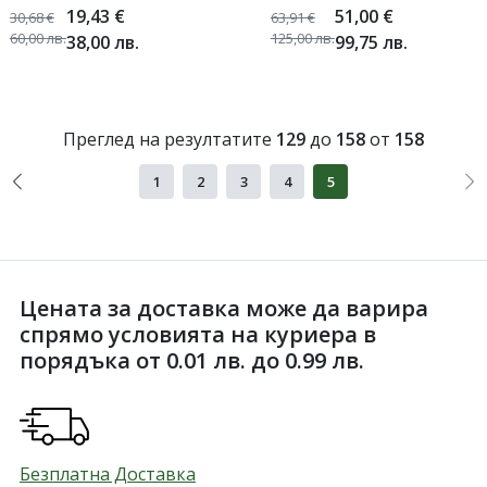
1500W - TV794
19,43
€
51,00
€
30,68
€
63,91
€
60,00
лв.
125,00
лв.
38,00
лв.
99,75
лв.
Преглед на резултатите
129
до
158
от
158
1
2
3
4
5
Цената за доставка може да варира
спрямо условията на куриера в
порядъка от 0.01 лв. до 0.99 лв.
Безплатна Доставка