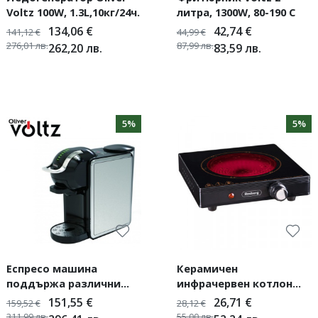
Voltz 100W, 1.3L,10кг/24ч.
литра, 1300W, 80-190 C
134,06
€
42,74
€
141,12
€
44,99
€
276,01
лв.
87,99
лв.
262,20
лв.
83,59
лв.
5%
5%
Еспресо машина
Керамичен
поддържа различни
инфрачервен котлон
видове капсули от 8 в 1
Rosberg 2000W
151,55
€
26,71
€
159,52
€
28,12
€
Voltz OV51171K8R -19
311,99
лв.
55,00
лв.