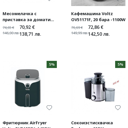
Месомелачка с
Кафемашина Voltz
приставка за домати
OV51171F, 20 бара -1100W
Rosberg Premium -1300W
70,92
€
72,86
€
74,65
€
76,69
€
146,00
лв.
149,99
лв.
138,71
лв.
142,50
лв.
5%
5%
Фритюрник AirFryer
Сокоизстисквачка