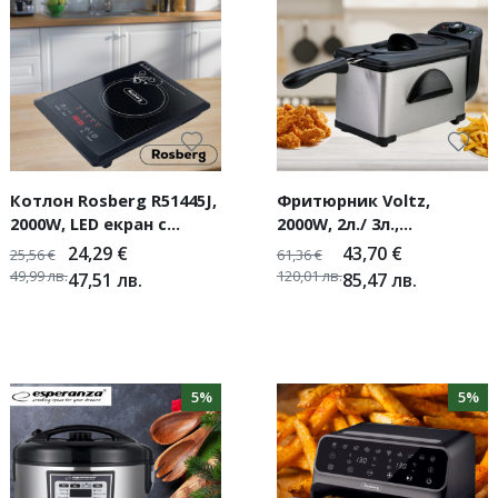
Котлон Rosberg R51445J,
Фритюрник Voltz,
2000W, LED екран с
2000W, 2л./ 3л.,
керамична плоча
демонтиращ се съд,
24,29
€
43,70
€
25,56
€
61,36
€
капак и филтър,инокс, 2
49,99
лв.
120,01
лв.
47,51
лв.
85,47
лв.
ГОДИНИ ГАРАНЦИЯ
5%
5%