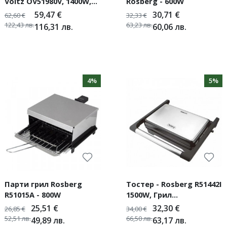
Voltz OV51980V, 1400W,
Rosberg - 600W
3.5л.
59,47
€
30,71
€
62,60
€
32,33
€
122,43
лв.
63,23
лв.
116,31
лв.
60,06
лв.
4%
5%
Парти грил Rosberg
Тостер - Rosberg R51442I
R51015A - 800W
1500W, Грил
незалепваща плоча
25,51
€
32,30
€
26,85
€
34,00
€
52,51
лв.
66,50
лв.
49,89
лв.
63,17
лв.