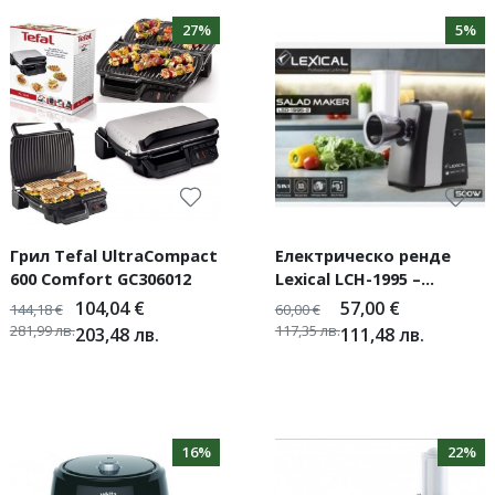
27%
5%
Грил Tefal UltraCompact
Електрическо ренде
600 Comfort GC306012
Lexical LCH-1995 –
Мощно, практично и
104,04
€
57,00
€
144,18
€
60,00
€
незаменимо в кухнята
281,99
лв.
117,35
лв.
203,48
лв.
111,48
лв.
16%
22%