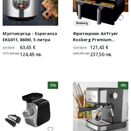
Мултикукър - Esperanza
Фритюрник AirFryer
EKG011, 860W, 5 литра
Rosberg Premium
RP51980N, 1700W-
63,65
€
121,43
€
67,00
€
127,82
€
4л.Таймер, до 200°
131,04
лв.
249,99
лв.
124,49
лв.
237,50
лв.
5%
4%