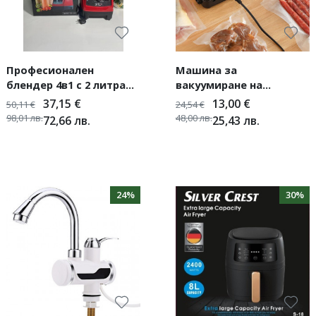
Професионален
Машина за
блендер 4в1 с 2 литра
вакуумиране на
вместимост и 3200W
опаковки TV159B
37,15
€
13,00
€
50,11
€
24,54
€
мощност
98,01
лв.
48,00
лв.
72,66
лв.
25,43
лв.
24%
30%