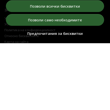
Позволи всички бисквитки
ЗА НАС
Условия за томбола
Позволи само необходимите
Условия
Политика на конфиденциалност
Предпочитания за бисквитки
Относно бисквитките
Карта на сайта
ПРОФИЛ НА КЛИЕНТА
Моят профил
Регистрация
Поръчки
Любими продукти
Разплащателни методи
Доставка и връщане
ПОДДРЪЖКА
Контакти