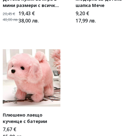
мини размери с всички
шапка Мече
необходими продукти
19,43
€
9,20
€
20,45
€
40,00
лв.
38,00
лв.
17,99
лв.
Плюшено лаещо
кученце с батерии
7,67
€