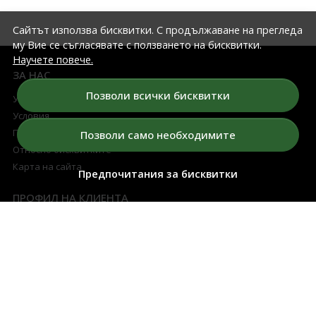
Сайтът използва бисквитки. С продължаване на прегледа
му Вие се съгласявате с ползването на бисквитки.
Научете повече.
ЗА НАС
Позволи всички бисквитки
Условия за томбола
Условия
Политика на конфиденциалност
Позволи само необходимите
Относно бисквитките
Карта на сайта
Предпочитания за бисквитки
ПРОФИЛ НА КЛИЕНТА
Моят профил
Регистрация
Поръчки
Любими продукти
Разплащателни методи
Доставка и връщане