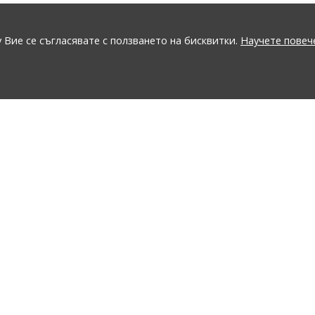
 Вие се съгласявате с ползването на бисквитки.
Научете повеч
GO
ПОДДРЪЖКА
ЗА СПЕЦИАЛНИ КЛИЕНТИ