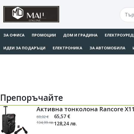
ЗА ОФИСА
ПРОМОЦИИ
ДОМ И ГРАДИНА
ЕЛЕКТРОУРЕД
ИДЕИ ЗА ПОДАРЪЦИ
ЕЛЕКТРОНИКА
ЗА АВТОМОБИЛА
Препоръчайте
Активна тонколона Rancore X11
65,57
€
69,02
€
134,99
лв.
128,24
лв.