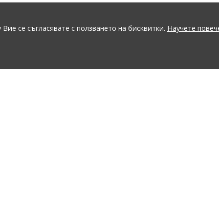
 Вие се съгласявате с ползването на бисквитки.
Научете повеч
GO
ПОДДРЪЖКА
ЗА СПЕЦИАЛНИ КЛИЕНТИ