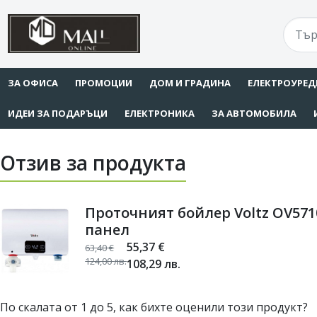
ЗА ОФИСА
ПРОМОЦИИ
ДОМ И ГРАДИНА
ЕЛЕКТРОУРЕД
ИДЕИ ЗА ПОДАРЪЦИ
ЕЛЕКТРОНИКА
ЗА АВТОМОБИЛА
Отзив за продукта
Проточният бойлер Voltz OV5710
панел
55,37
€
63,40
€
124,00
лв.
108,29
лв.
По скалата от 1 до 5, как бихте оценили този продукт?