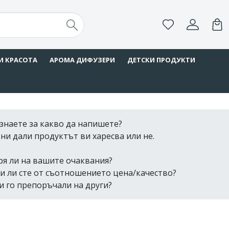
И КРАСОТА
АРОМА ДИФУЗЕРИ
ДЕТСКИ ПРОДУКТИ
знаете за какво да напишете?
ни дали продуктът ви харесва или не.
ря ли на вашите очаквания?
и ли сте от съотношението цена/качество?
и го препоръчали на други?