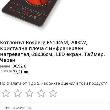
Котлонът Rosberg R51445M, 2000W,
Кристална плоча с инфрачервен
нагревател,-28х36см., LED екран, Таймер,
Черен
36,92
€
39,88
€
78,00
лв.
72,21
лв.
По скалата от 1 до 5, как бихте оценили този продукт?
Име и Фамилия