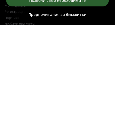
Позволи само необходимите
Моят профил
Регистрация
Предпочитания за бисквитки
Поръчки
Любими продукти
Разплащателни методи
Доставка и връщане
ПОДДРЪЖКА
Контакти
Свържете се с нас
Често Задавани Въпроси
Онлайн решаване на спорове
ЗА СПЕЦИАЛНИ КЛИЕНТИ
Условия за томбола
Изтегли късметче
5 Най-добри Арома Дифузери