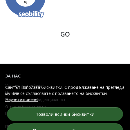
GO
ЗА НАС
Условия за томбола
Сайтът използва бисквитки. С продължаване на прегледа
Условия
му Вие се съгласявате с ползването на бисквитки.
Научете повече.
Политика на конфиденциалност
Относно бисквитките
Карта на сайта
Позволи всички бисквитки
ПРОФИЛ НА КЛИЕНТА