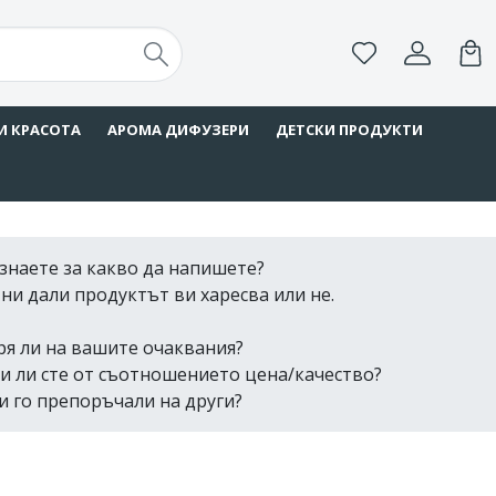
И КРАСОТА
АРОМА ДИФУЗЕРИ
ДЕТСКИ ПРОДУКТИ
знаете за какво да напишете?
ни дали продуктът ви харесва или не.
ря ли на вашите очаквания?
и ли сте от съотношението цена/качество?
и го препоръчали на други?