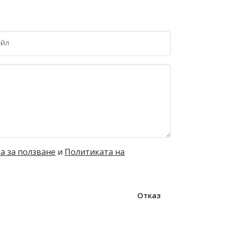
йл
а за ползване
и
Политиката на
Отказ