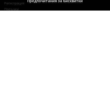
Предпочитания за бисквитки
Регистрация
Поръчки
Любими продукти
Разплащателни методи
Доставка и връщане
ПОДДРЪЖКА
Контакти
Свържете се с нас
Често Задавани Въпроси
Онлайн решаване на спорове
ЗА СПЕЦИАЛНИ КЛИЕНТИ
Условия за томбола
Изтегли късметче
5 Най-добри Арома Дифузери
БЮЛЕТИН