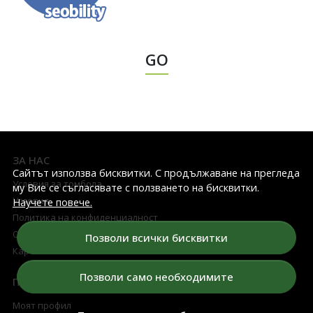
GO
ЗА НАС
Сайтът използва бисквитки. С продължаване на прегледа
Условия за томбола
му Вие се съгласявате с ползването на бисквитки.
Условия
Научете повече.
Политика на конфиденциалност
Относно бисквитките
Позволи всички бисквитки
Карта на сайта
Позволи само необходимите
ПРОФИЛ НА КЛИЕНТА
Моят профил