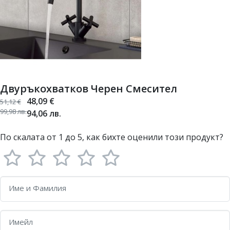
Двуръкохватков Черен Смесител
48,09
€
51,12
€
99,98
лв.
94,06
лв.
По скалата от 1 до 5, как бихте оценили този продукт?
Име и Фамилия
Имейл