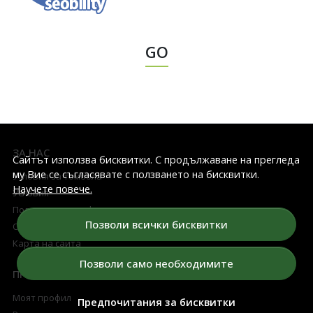
GO
ЗА НАС
Сайтът използва бисквитки. С продължаване на прегледа
му Вие се съгласявате с ползването на бисквитки.
Условия за томбола
Научете повече.
Условия
Политика на конфиденциалност
Позволи всички бисквитки
Относно бисквитките
Карта на сайта
Позволи само необходимите
ПРОФИЛ НА КЛИЕНТА
Моят профил
Предпочитания за бисквитки